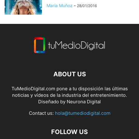
María Muñoz
-
28/01/2016
ABOUT US
TuMedioDigital.com pone a tu disposición las últimas
noticias y vídeos de la industria del entretenimiento.
Diseñado by
Neurona Digital
Contact us:
hola@tumediodigital.com
FOLLOW US