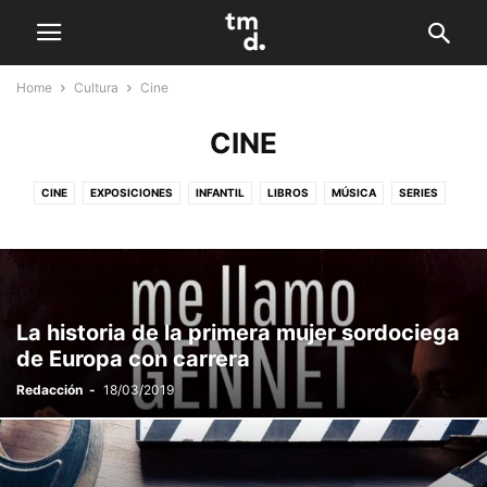
Home
Cultura
Cine
CINE
CINE
EXPOSICIONES
INFANTIL
LIBROS
MÚSICA
SERIES
TEATRO
La historia de la primera mujer sordociega
de Europa con carrera
Redacción
-
18/03/2019