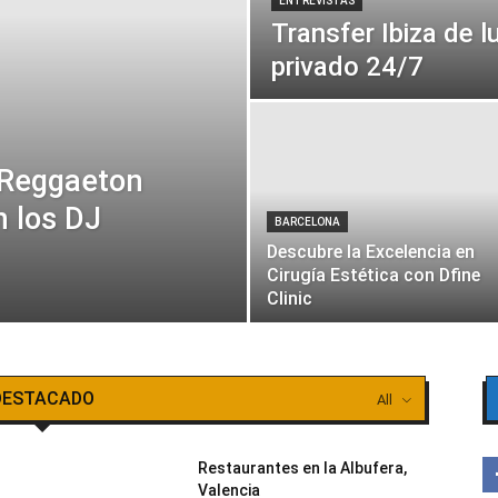
ENTREVISTAS
Transfer Ibiza de l
privado 24/7
 Reggaeton
 los DJ
BARCELONA
Descubre la Excelencia en
Cirugía Estética con Dfine
Clinic
DESTACADO
All
Restaurantes en la Albufera,
Valencia