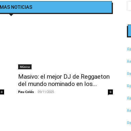
IMAS NOTICIAS
R
R
Música
R
Masivo: el mejor DJ de Reggaeton
del mundo nominado en los...
R
Pau Colás
-
09/11/2025
0
0
R
Re
R