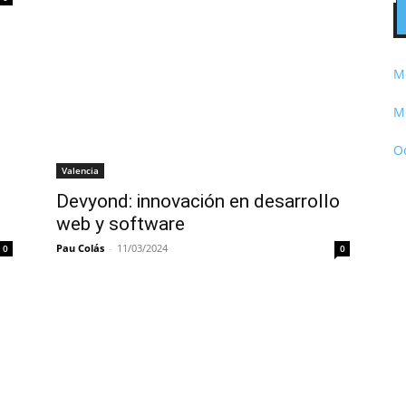
Me
Me
O
Valencia
Devyond: innovación en desarrollo
web y software
Pau Colás
-
11/03/2024
0
0