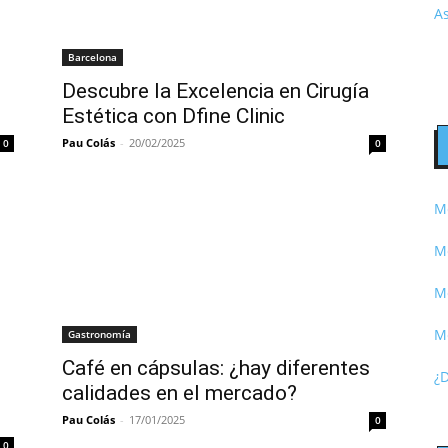
A
Barcelona
Descubre la Excelencia en Cirugía
Estética con Dfine Clinic
Pau Colás
-
20/02/2025
0
0
Me
Me
Me
M
Gastronomía
Café en cápsulas: ¿hay diferentes
¿
calidades en el mercado?
Pau Colás
-
17/01/2025
0
0