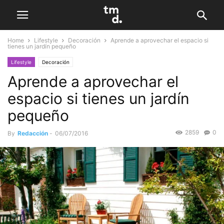
Home
Lifestyle
Decoración
Aprende a aprovechar el espacio si
tienes un jardín pequeño
Lifestyle
Decoración
Aprende a aprovechar el
espacio si tienes un jardín
pequeño
2859
0
By
Redacción
-
06/07/2016