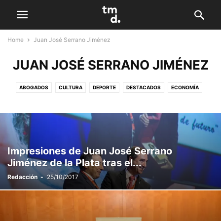
Home
Juan José Serrano Jiménez
JUAN JOSÉ SERRANO JIMÉNEZ
ABOGADOS
CULTURA
DEPORTE
DESTACADOS
ECONOMÍA
ENTREVISTAS
GASTRONOMÍA
JUAN JOSÉ SERRANO JIMÉNEZ
LIFESTYLE
LOCAL
MARKETING
SALUD
VIRAL
Impresiones de Juan José Serrano
Jiménez de la Plata tras el...
Redacción
-
25/10/2017