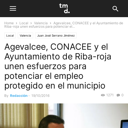
Home
Local
Valencia
Agevalcee, CONACEE y el Ayuntamiento de
Riba-roja unen esfuerzos para potenciar el...
Local
Valencia
Juan José Serrano Jiménez
Agevalcee, CONACEE y el
Ayuntamiento de Riba-roja
unen esfuerzos para
potenciar el empleo
protegido en el municipio
1271
0
By
Redacción
-
19/10/2016