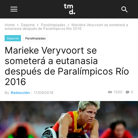
Home
Deporte
Paralimpiadas
Marieke Veryvoort se someterá a
eutanasia después de Paralímpicos Río 2016
Deporte
Paralimpiadas
Marieke Veryvoort se
someterá a eutanasia
después de Paralímpicos Río
2016
1530
0
By
Redacción
-
11/09/2016