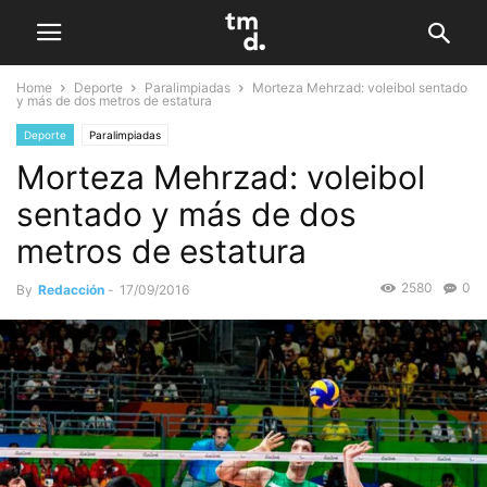
Home
Deporte
Paralimpiadas
Morteza Mehrzad: voleibol sentado
y más de dos metros de estatura
Deporte
Paralimpiadas
Morteza Mehrzad: voleibol
sentado y más de dos
metros de estatura
2580
0
By
Redacción
-
17/09/2016