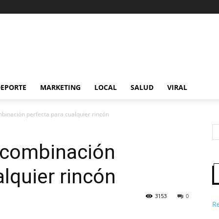
EPORTE
MARKETING
LOCAL
SALUD
VIRAL
ombinación perfecta para cualquier rincón
a combinación
lquier rincón
3153
0
R