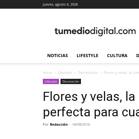
jueves, agosto 6, 2026
TuMedioDigital.com
NOTICIAS
LIFESTYLE
CULTURA
D
Inicio
Lifestyle
Decoración
Flores y velas, la c
Lifestyle
Decoración
Flores y velas, l
perfecta para cua
Por
Redacción
-
04/08/2016