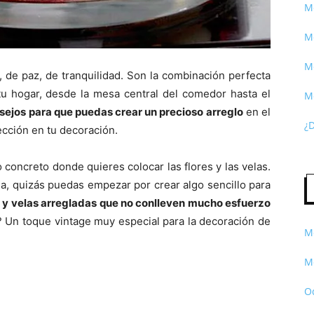
Me
Me
Me
, de paz, de tranquilidad. Son la combinación perfecta
u hogar, desde la mesa central del comedor hasta el
M
ejos para que puedas crear un precioso arreglo
en el
¿
cción en tu decoración.
o concreto donde quieres colocar las flores y las velas.
sa, quizás puedas empezar por crear algo sencillo para
s y velas arregladas que no conlleven mucho esfuerzo
? Un toque vintage muy especial para la decoración de
Me
Me
O