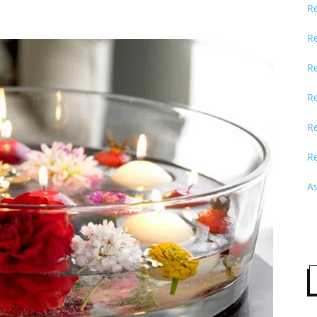
R
R
R
R
Re
R
A