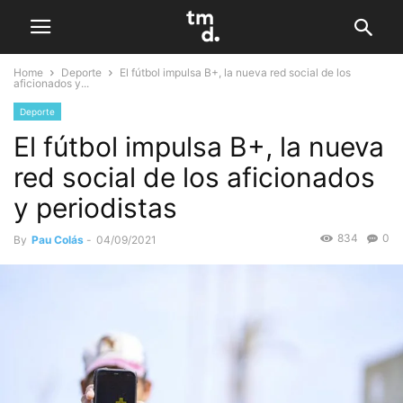
Home
Deporte
El fútbol impulsa B+, la nueva red social de los
aficionados y...
Deporte
El fútbol impulsa B+, la nueva
red social de los aficionados
y periodistas
834
0
By
Pau Colás
-
04/09/2021