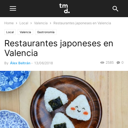
Home
Local
Valencia
Restaurantes japoneses en Valencia
Local
Valencia
Gastronomía
Restaurantes japoneses en
Valencia
2585
0
By
Álex Beltrán
-
13/06/2018