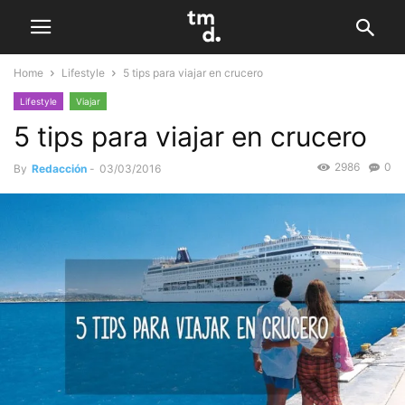
Home
Lifestyle
5 tips para viajar en crucero
Lifestyle
Viajar
5 tips para viajar en crucero
2986
0
By
Redacción
-
03/03/2016