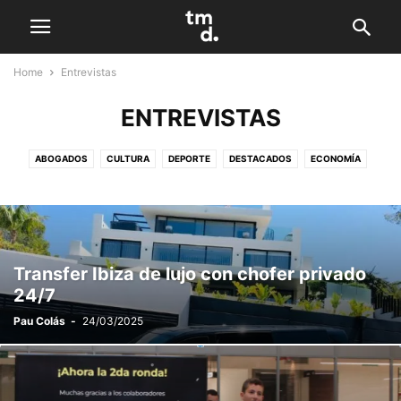
Home
Entrevistas
ENTREVISTAS
ABOGADOS
CULTURA
DEPORTE
DESTACADOS
ECONOMÍA
ENTREVISTAS
GASTRONOMÍA
JUAN JOSÉ SERRANO JIMÉNEZ
LIFESTYLE
LOCAL
MARKETING
SALUD
VIRAL
Transfer Ibiza de lujo con chofer privado
24/7
Pau Colás
-
24/03/2025