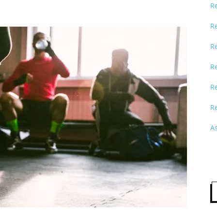
R
R
R
R
Re
R
A