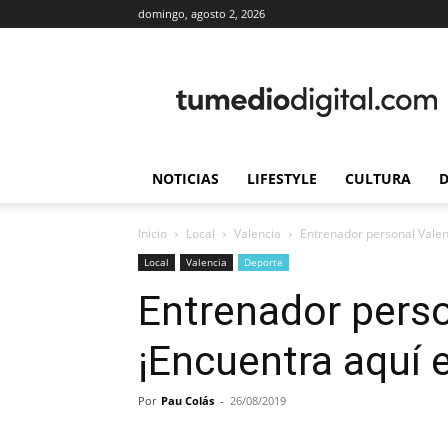
domingo, agosto 2, 2026
TuMedioDigital.com
NOTICIAS
LIFESTYLE
CULTURA
D
Inicio
Local
Valencia
Entrenador personal Valenc
Local
Valencia
Deporte
Entrenador perso
¡Encuentra aquí e
Por
Pau Colás
-
26/08/2019