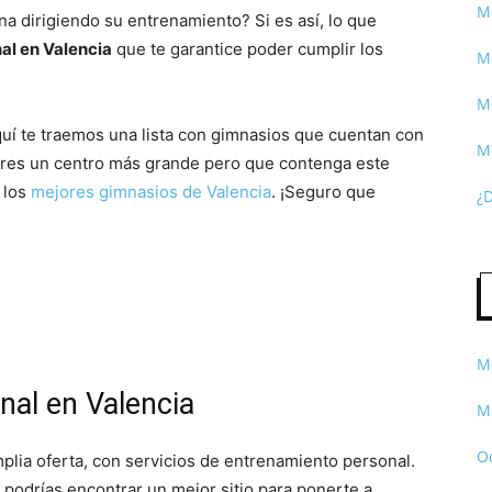
Me
na dirigiendo su entrenamiento? Si es así, lo que
al en Valencia
que te garantice poder cumplir los
Me
Me
uí te traemos una lista con gimnasios que cuentan con
M
ieres un centro más grande pero que contenga este
 los
mejores gimnasios de Valencia
. ¡Seguro que
¿
Me
nal en Valencia
Me
O
plia oferta, con servicios de entrenamiento personal.
 podrías encontrar un mejor sitio para ponerte a