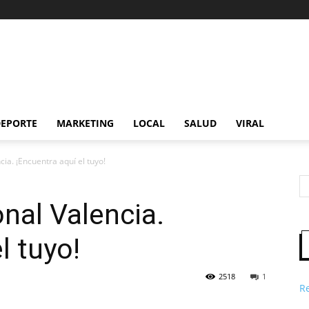
EPORTE
MARKETING
LOCAL
SALUD
VIRAL
ia. ¡Encuentra aquí el tuyo!
nal Valencia.
l tuyo!
2518
1
R