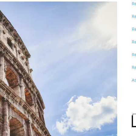
R
R
R
R
Re
R
A