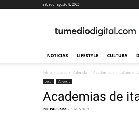
sábado, agosto 8, 2026
TuMedioDigital.com
NOTICIAS
LIFESTYLE
CULTURA
D
Inicio
Local
Valencia
Academias de italiano en 
Local
Valencia
Academias de ita
Por
Pau Colás
-
01/02/2019